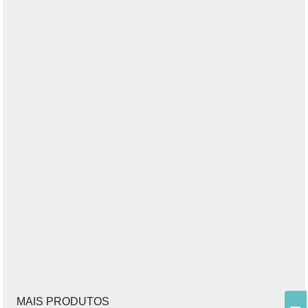
*
o email :
companhia :
nome :
telefone :
mensagem :
Política de Privacidade
MAIS PRODUTOS