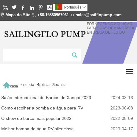






Português


Mapa do Site

+86-15880967061

sales@sailflopump.com
FORNECENDO SOLUÇÃO
PARA SUAS DEMANDAS DE
ENTREGA DE FLUIDO
T

>
notícia
>
Notícias Sociais
casa
Salão Internacional de Barcos de Xangai 2023
2024-03-13
Como escolher a bomba de água para RV
2023-06-08
O show de barco mais popular 2022
2022-08-09
Melhor bomba de água RV silenciosa
2023-04-17