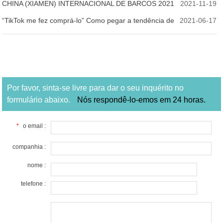
CHINA (XIAMEN) INTERNACIONAL DE BARCOS 2021
2021-11-19
“TikTok me fez comprá-lo” Como pegar a tendência de
2021-06-17
produtos quentes na Amazon？
Por favor, sinta-se livre para dar o seu inquérito no
formulário abaixo.
Nós respondê-lo-emos em 24 horas.
*
o email :
companhia :
nome :
telefone :