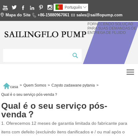






Português


Mapa do Site

+86-15880967061

sales@sailflopump.com
FORNECENDO SOLUÇÃO
PARA SUAS DEMANDAS DE
ENTREGA DE FLUIDO
T

>
Quem Somos
>
Często zadawane pytania
>
casa
Qual é o seu serviço pós-venda？
Qual é o seu serviço pós-
venda？
1. Oferecemos 12 meses de garantia limitada do fabricante para
itens com defeito (excluindo itens danificados e / ou mal após o