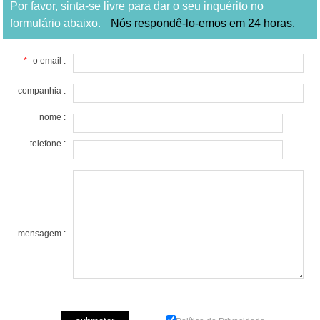
Por favor, sinta-se livre para dar o seu inquérito no
formulário abaixo.
Nós respondê-lo-emos em 24 horas.
*
o email :
companhia :
nome :
telefone :
mensagem :