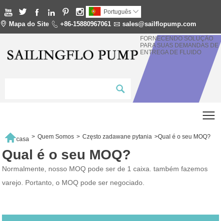






Português


Mapa do Site

+86-15880967061

sales@sailflopump.com
FORNECENDO SOLUÇÃO
PARA SUAS DEMANDAS DE
ENTREGA DE FLUIDO
T

>
Quem Somos
>
Często zadawane pytania
>
Qual é o seu MOQ?
casa
Qual é o seu MOQ?
Normalmente, nosso MOQ pode ser de 1 caixa. também fazemos
varejo. Portanto, o MOQ pode ser negociado.