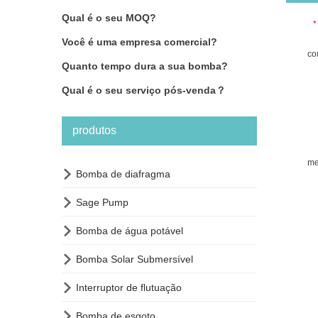
Qual é o seu MOQ?
*
Você é uma empresa comercial?
co
Quanto tempo dura a sua bomba?
Qual é o seu serviço pós-venda？
produtos
me

Bomba de diafragma

Sage Pump

Bomba de água potável

Bomba Solar Submersível

Interruptor de flutuação

Bomba de esgoto