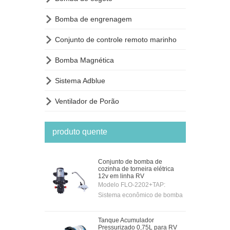

Bomba de engrenagem

Conjunto de controle remoto marinho

Bomba Magnética

Sistema Adblue

Ventilador de Porão
produto quente
Conjunto de bomba de
cozinha de torneira elétrica
12v em linha RV
Modelo FLO-2202+TAP:
Sistema econômico de bomba
de cozinha de 12 volts
fornecido completo com
Tanque Acumulador
torneira e bomba elétrica de 12
Pressurizado 0,75L para RV