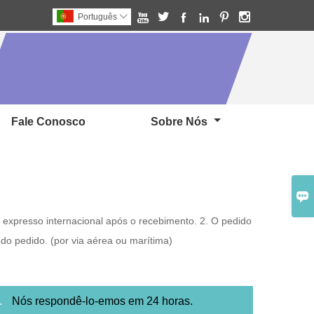






Português

Fale Conosco
Sobre Nós

 expresso internacional após o recebimento. 2. O pedido
do pedido. (por via aérea ou marítima)
o.
Nós respondê-lo-emos em 24 horas.