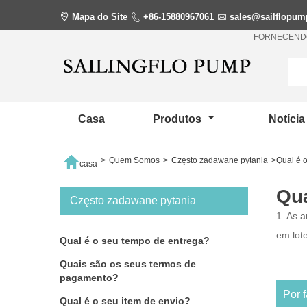

Mapa do Site

+86-15880967061

sales@sailflopu
FORNECENDO
Casa
Produtos
Notíci

>
Quem Somos
>
Często zadawane pytania
>
Qual é 
casa
Qua
Często zadawane pytania
1. As 
em lot
Qual é o seu tempo de entrega?
Quais são os seus termos de
pagamento?
Por f
Qual é o seu item de envio?