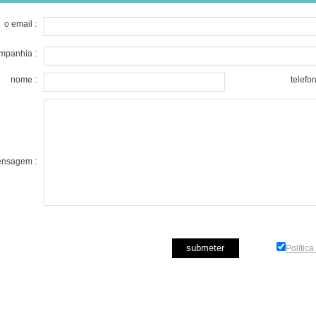
o email :
mpanhia :
nome :
telefon
nsagem :
Polític