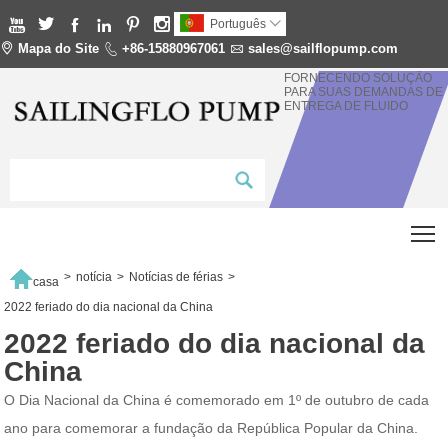






Português


Mapa do Site

+86-15880967061

sales@sailflopump.com
FORNECENDO SOLUÇÃO
PARA SUAS DEMANDAS DE
ENTREGA DE FLUIDO
T

>
notícia
>
Notícias de férias
>
casa
2022 feriado do dia nacional da China
2022 feriado do dia nacional da
China
O Dia Nacional da China é comemorado em 1º de outubro de cada
ano para comemorar a fundação da República Popular da China.