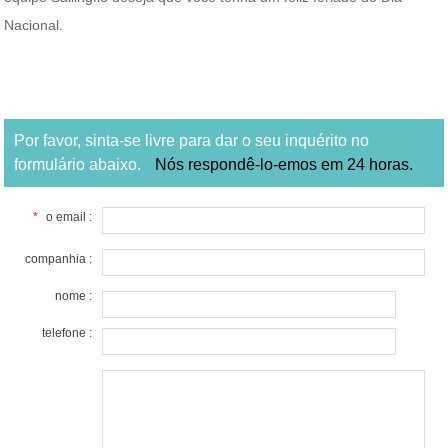
Nacional.
Por favor, sinta-se livre para dar o seu inquérito no
formulário abaixo.
Nós respondê-lo-emos em 24 horas.
*
o email :
companhia :
nome :
telefone :