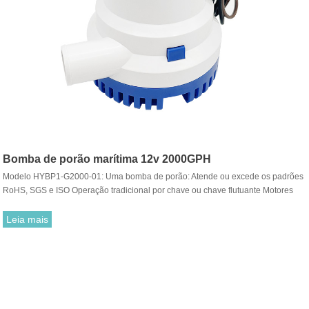
Bomba de porão marítima 12v 2000GPH
Modelo HYBP1-G2000-01: Uma bomba de porão: Atende ou excede os padrões
RoHS, SGS e ISO Operação tradicional por chave ou chave flutuante Motores
compactos, eficientes e de longa duração. Funcionamento a seco para cargas
de trabalho normais. Vedações à prova de umidade exclusivas Completamente
Leia mais
submersível Fiação bloqueada de grau marítimo Eixo de aço inoxidável
Operação silenciosa e sem vibração.