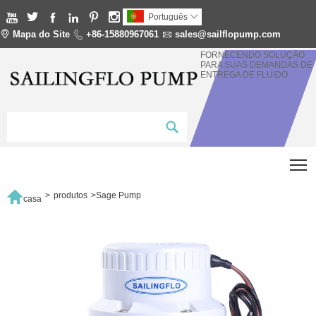






Português


Mapa do Site

+86-15880967061

sales@sailflopump.com
FORNECENDO SOLUÇÃO
PARA SUAS DEMANDAS DE
ENTREGA DE FLUIDO
T

>
produtos
>
Sage Pump
casa