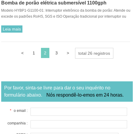
Bomba de porão elétrica submersível 1100gph
Modelo HYBP1-G1100-01: Interruptor eletrônico da bomba de porão: Atende ou
excede os padrões RoHS, SGS e ISO Operação tradicional por interruptor ou
interruptor flutuante Motores compactos, eficientes e de longa duração. proteção
Funcionamento a seco para cargas de trabalho normais. Vedações à prova de
Leia mais
umidade exclusivas Completamente submersível Fiação bloqueada de grau
marítimo Eixo de aço inoxidável Operação silenciosa e sem vibração.
<
1
2
3
>
total 26 registros
Por favor, sinta-se livre para dar o seu inquérito no
formulário abaixo.
Nós respondê-lo-emos em 24 horas.
*
o email :
companhia :