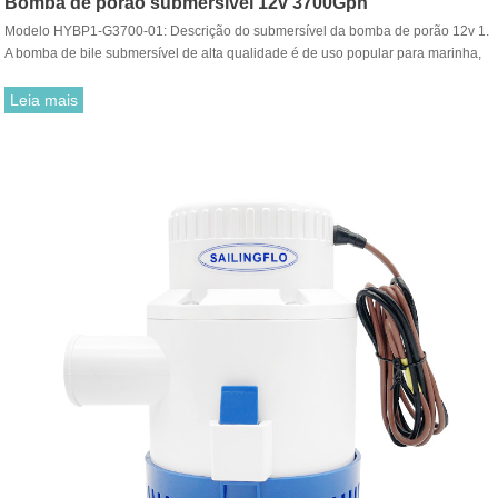
Bomba de porão submersível 12v 3700Gph
Modelo HYBP1-G3700-01: Descrição do submersível da bomba de porão 12v 1.
A bomba de bile submersível de alta qualidade é de uso popular para marinha,
barco, trailer, trailer, industrial, etc. 2. Motores de serviço pesado com eixos de
aço inoxidável e corpos termoplásticos resistentes. 3. Totalmente submersível e
Leia mais
protegido contra ignição.