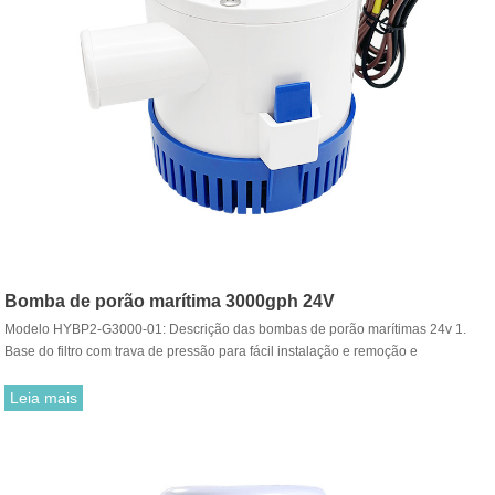
Bomba de porão marítima 3000gph 24V
Modelo HYBP2-G3000-01: Descrição das bombas de porão marítimas 24v 1.
Base do filtro com trava de pressão para fácil instalação e remoção e
funcionamento silencioso e sem vibração 2. Inclui manual do usuário
abrangente com instruções de instalação
Leia mais