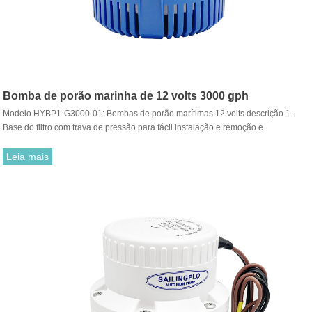
Bomba de porão marinha de 12 volts 3000 gph
Modelo HYBP1-G3000-01: Bombas de porão marítimas 12 volts descrição 1.
Base do filtro com trava de pressão para fácil instalação e remoção e
funcionamento silencioso e sem vibração 2. Inclui manual do usuário
abrangente com instruções de instalação
Leia mais