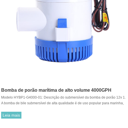
Bomba de porão marítima de alto volume 4000GPH
Modelo HYBP1-G4000-01: Descrição do submersível da bomba de porão 12v 1.
A bomba de bile submersível de alta qualidade é de uso popular para marinha,
barco, trailer, trailer, industrial, etc. 2. Motores de serviço pesado com eixos de
aço inoxidável e corpos termoplásticos resistentes. 3. Totalmente submersível e
Leia mais
protegido contra ignição.