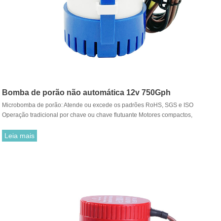
Bomba de porão não automática 12v 750Gph
Microbomba de porão: Atende ou excede os padrões RoHS, SGS e ISO
Operação tradicional por chave ou chave flutuante Motores compactos,
eficientes e de longa duração. Funcionamento a seco para cargas de trabalho
normais.
Leia mais