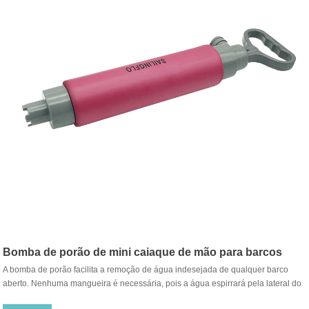
Bomba de porão de mini caiaque de mão para barcos
A bomba de porão facilita a remoção de água indesejada de qualquer barco
marinhos
aberto. Nenhuma mangueira é necessária, pois a água espirrará pela lateral do
seu caiaque ou canoa. Bombeia 8 galões por minuto para esvaziamento rápido