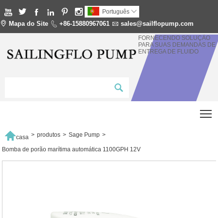






Português


Mapa do Site

+86-15880967061

sales@sailflopump.com
FORNECENDO SOLUÇÃO
PARA SUAS DEMANDAS DE
ENTREGA DE FLUIDO
T

>
produtos
>
Sage Pump
>
casa
Bomba de porão marítima automática 1100GPH 12V