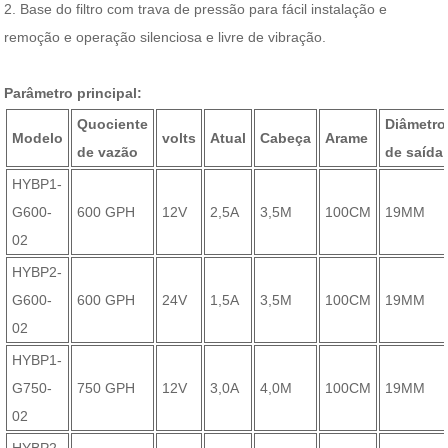
2. Base do filtro com trava de pressão para fácil instalação e
remoção e operação silenciosa e livre de vibração.
Parâmetro principal:
Quociente
Diâmetro
Modelo
volts
Atual
Cabeça
Arame
de vazão
de saída
HYBP1-
G600-
600 GPH
12V
2,5A
3,5M
100CM
19MM
02
HYBP2-
G600-
600 GPH
24V
1,5A
3,5M
100CM
19MM
02
HYBP1-
G750-
750 GPH
12V
3,0A
4,0M
100CM
19MM
02