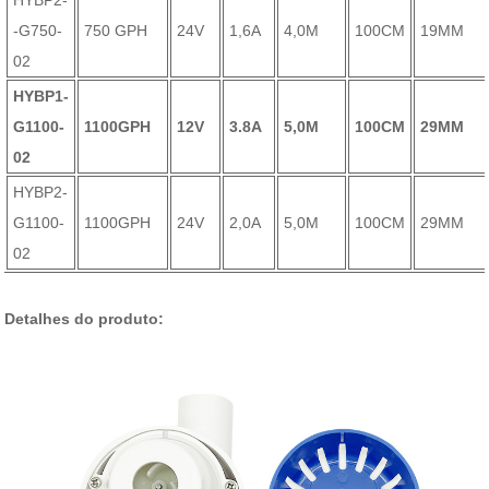
HYBP2-
-G750-
750 GPH
24V
1,6A
4,0M
100CM
19MM
02
HYBP1-
G1100-
1100GPH
12V
3.8A
5,0M
100CM
29MM
02
HYBP2-
G1100-
1100GPH
24V
2,0A
5,0M
100CM
29MM
02
Detalhes do produto: