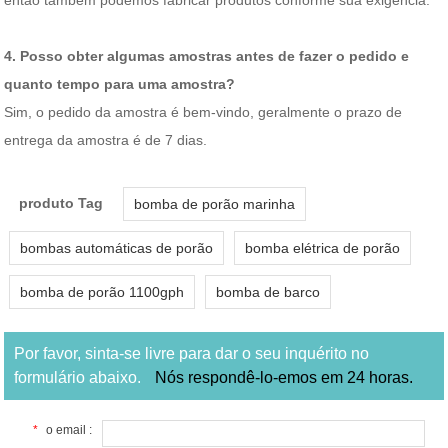
então também podemos fabricar produtos conforme sua exigência.
4. Posso obter algumas amostras antes de fazer o pedido e
quanto tempo para uma amostra?
Sim, o pedido da amostra é bem-vindo, geralmente o prazo de
entrega da amostra é de 7 dias.
produto Tag
bomba de porão marinha
bombas automáticas de porão
bomba elétrica de porão
bomba de porão 1100gph
bomba de barco
Por favor, sinta-se livre para dar o seu inquérito no
formulário abaixo.
Nós respondê-lo-emos em 24 horas.
*
o email :