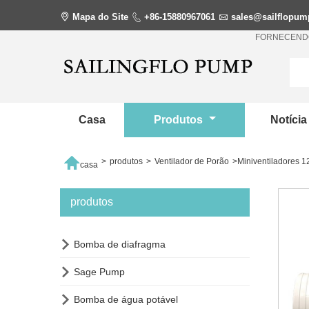

Mapa do Site

+86-15880967061

sales@sailflopu
FORNECENDO
Casa
Produtos
Notíci

>
produtos
>
Ventilador de Porão
>
Miniventiladores 
casa
produtos

Bomba de diafragma

Sage Pump

Bomba de água potável