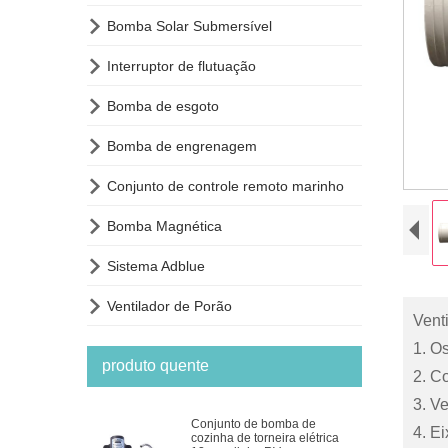

Bomba Solar Submersível

Interruptor de flutuação

Bomba de esgoto

Bomba de engrenagem

Conjunto de controle remoto marinho

Bomba Magnética

Sistema Adblue

Ventilador de Porão
Vent
1. O
produto quente
2. Co
3. Ve
Conjunto de bomba de
4. E
cozinha de torneira elétrica