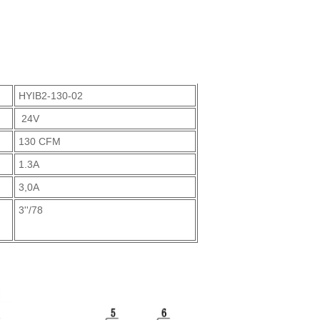
HYIB2-130-02
24V
130 CFM
1.3A
3,0A
3''/78