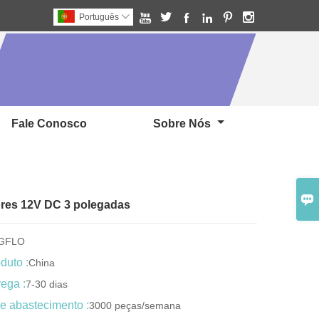






Português

Fale Conosco
Sobre Nós

ores 12V DC 3 polegadas
NGFLO
duto :
China
ega :
7-30 dias
e abastecimento :
3000 peças/semana