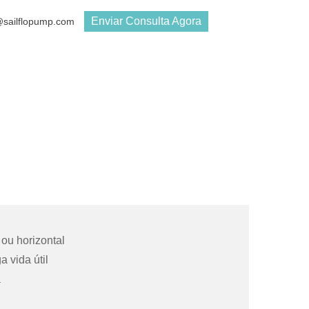
Enviar Consulta Agora
s@sailflopump.com
 ou horizontal
 vida útil
a