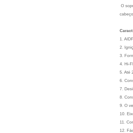
O sopr
cabeço
Caract
1. AID
2. Igni
3. For
4. Hi-
5. Até
6. Con
7. Des
8. Con
9. O ve
10. Ei
11. Co
12. Fác