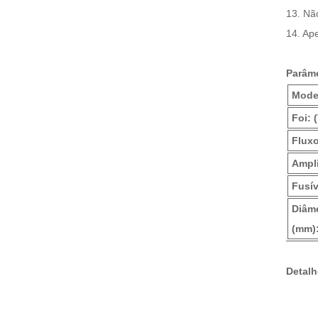
13. Nã
14. Ap
Parâme
Mode
Foi: 
Fluxo
Ampli
Fusív
Diâm
(mm)
Detalh