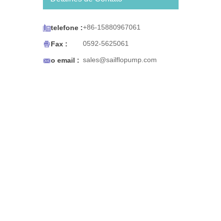
sistema de água engarrafada
BW Series foi projetado para
funcionar com máquinas de

+86-15880967061
telefone :
café / chá, dispensadores de
água e gelo para

0592-5625061
Fax :
refrigeradores, carrinhos de

sales@sailflopump.com
o email :
café expresso e pias portáteis
ou qualquer uso que requeira
água potável portátil. O
sistema de água engarrafada
BW Series também foi
projetado para sua
conveniência. A bomba desliga
automaticamente quando a
fonte de água se esgota e
reinicia quando a água é
restaurada. Seu tamanho
compacto facilita a montagem.