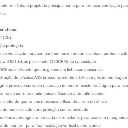
ador em linha é projetado principalmente para fornecer ventilação pa
tes.
erísticas:
PI (CE)
ção protegida
nece ventilação para compartimentos do motor, cozinhas, porões e cab
Flow 3.681 Litros por minuto (130CFM) de capacidade.
 25% mais eficiente que os golpes em linha convencionais.
strução de plástico ABS branco resistente a UV com pés de montagem
ign à prova de corrosão e carcaça do motor resistente à água para u
sumo de corrente muito baixo e fluxo de ar de alto volume
ntilador de quatro pás maximiza o fluxo de ar e a eficiência
xo do motor selado para proteção contra umidade
nexões de mangueira em cada extremidade, para uso com mangueiras 
il de montar - para fácil instalação vertical ou horizontal