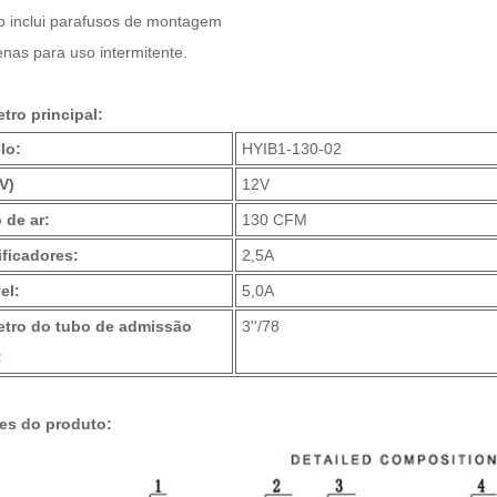
o inclui parafusos de montagem
enas para uso intermitente.
tro principal:
lo:
HYIB1-130-02
(V)
12V
 de ar:
130 CFM
ficadores:
2,5A
el:
5,0A
etro do tubo de admissão
3''/78
:
es do produto: