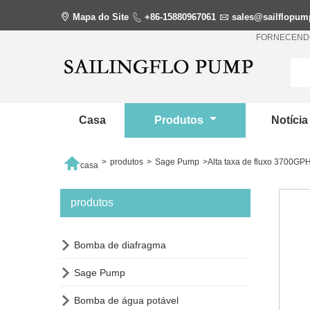

Mapa do Site

+86-15880967061

sales@sailflopu
FORNECENDO
Casa
Produtos
Notíci

>
produtos
>
Sage Pump
>
Alta taxa de fluxo 3700GP
casa
produtos

Bomba de diafragma

Sage Pump

Bomba de água potável