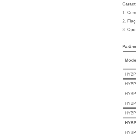
Caract
1. Com
2. Fia
3. Ope
Parâme
Mode
HYBP
HYBP
HYBP
HYBP
HYBP
HYBP
HYBP