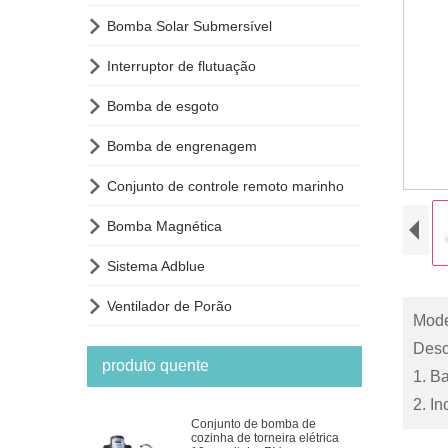

Bomba Solar Submersível

Interruptor de flutuação

Bomba de esgoto

Bomba de engrenagem

Conjunto de controle remoto marinho

Bomba Magnética

Sistema Adblue

Ventilador de Porão
Mode
Desc
produto quente
1. B
2. I
Conjunto de bomba de
cozinha de torneira elétrica