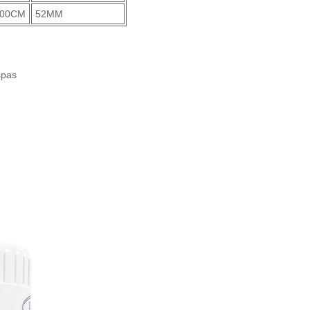
100CM
52MM
spas