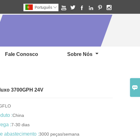






Português

Fale Conosco
Sobre Nós

 fluxo 3700GPH 24V
NGFLO
duto :
China
ega :
7-30 dias
e abastecimento :
3000 peças/semana