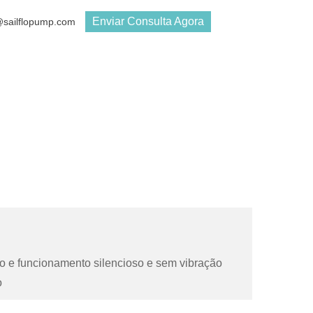
Enviar Consulta Agora
s@sailflopump.com
ção e funcionamento silencioso e sem vibração
o