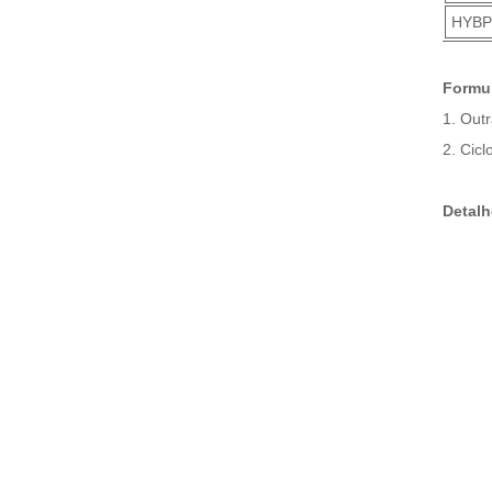
HYBP
Formul
1. Out
2. Cicl
Detalh