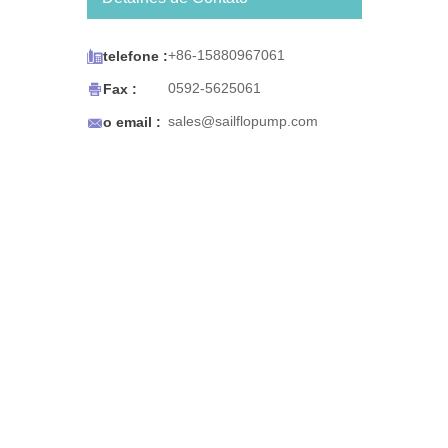
sistema de água engarrafada
BW Series foi projetado para
funcionar com máquinas de

+86-15880967061
telefone :
café / chá, dispensadores de
água e gelo para

0592-5625061
Fax :
refrigeradores, carrinhos de

sales@sailflopump.com
o email :
café expresso e pias portáteis
ou qualquer uso que requeira
água potável portátil. O
sistema de água engarrafada
BW Series também foi
projetado para sua
conveniência. A bomba desliga
automaticamente quando a
fonte de água se esgota e
reinicia quando a água é
restaurada. Seu tamanho
compacto facilita a montagem.