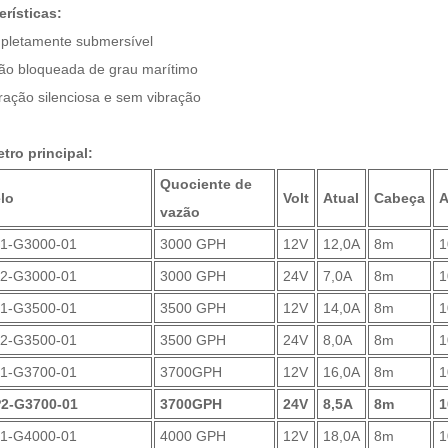
erísticas:
pletamente submersível
ção bloqueada de grau marítimo
ração silenciosa e sem vibração
tro principal:
Quociente de
lo
Volt
Atual
Cabeça
A
vazão
1-G3000-01
3000 GPH
12V
12,0A
8m
2-G3000-01
3000 GPH
24V
7,0A
8m
1-G3500-01
3500 GPH
12V
14,0A
8m
2-G3500-01
3500 GPH
24V
8,0A
8m
1-G3700-01
3700GPH
12V
16,0A
8m
2-G3700-01
3700GPH
24V
8,5A
8m
1-G4000-01
4000 GPH
12V
18,0A
8m