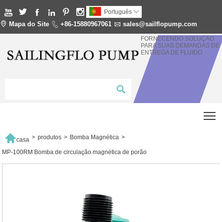






Português


Mapa do Site

+86-15880967061

sales@sailflopump.com
FORNECENDO SOLUÇÃO
PARA SUAS DEMANDAS DE
ENTREGA DE FLUIDO
T

>
produtos
>
Bomba Magnética
>
casa
MP-100RM Bomba de circulação magnética de porão