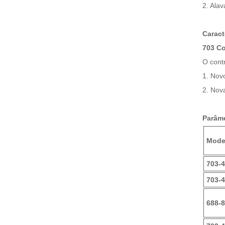
2. Ala
Caract
703 Co
O cont
1. Nov
2. Nova
Parâme
Mode
703-
703-4
688-