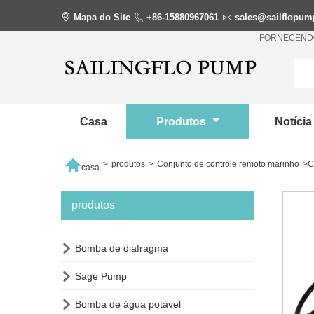

Mapa do Site

+86-15880967061

sales@sailflopu
FORNECENDO
Casa
Produtos
Notíci

>
produtos
>
Conjunto de controle remoto marinho
>
C
casa
produtos

Bomba de diafragma

Sage Pump

Bomba de água potável