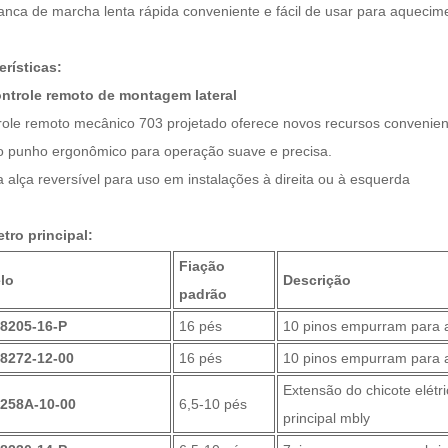
vanca de marcha lenta rápida conveniente e fácil de usar para aquecim
erísticas:
ntrole remoto de montagem lateral
role remoto mecânico 703 projetado oferece novos recursos convenien
o punho ergonômico para operação suave e precisa.
 alça reversível para uso em instalações à direita ou à esquerda
tro principal:
Fiação
lo
Descrição
padrão
48205-16-P
16 pés
10 pinos empurram para 
8272-12-00
16 pés
10 pinos empurram para 
Extensão do chicote elétr
8258A-10-00
6,5-10 pés
principal mbly