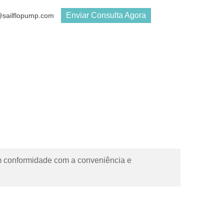
Enviar Consulta Agora
s@sailflopump.com
em conformidade com a conveniência e