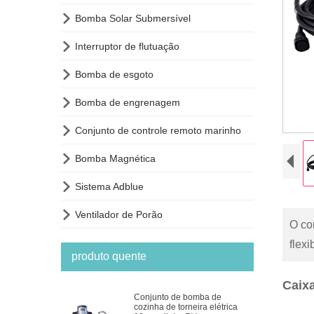

Bomba Solar Submersível

Interruptor de flutuação

Bomba de esgoto

Bomba de engrenagem

Conjunto de controle remoto marinho

Bomba Magnética

Sistema Adblue

Ventilador de Porão
O co
flex
produto quente
Caixa
Conjunto de bomba de
cozinha de torneira elétrica