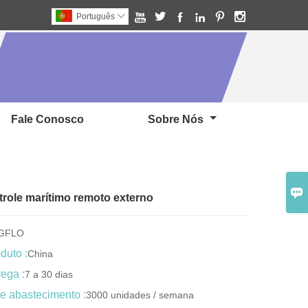






Português

Fale Conosco
Sobre Nós

trole marítimo remoto externo
NGFLO
duto :
China
ega :
7 a 30 dias
e abastecimento :
3000 unidades / semana