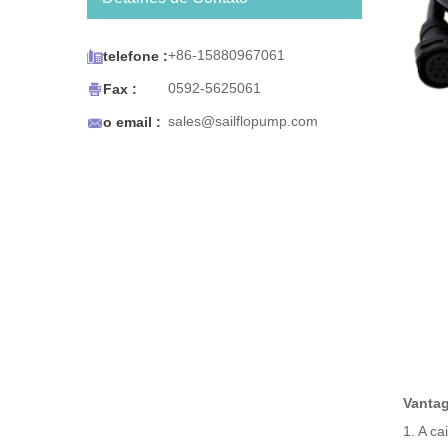
sistema de água engarrafada
BW Series foi projetado para
funcionar com máquinas de

+86-15880967061
telefone :
café / chá, dispensadores de
água e gelo para

0592-5625061
Fax :
refrigeradores, carrinhos de

sales@sailflopump.com
o email :
café expresso e pias portáteis
ou qualquer uso que requeira
água potável portátil. O
sistema de água engarrafada
BW Series também foi
projetado para sua
conveniência. A bomba desliga
automaticamente quando a
fonte de água se esgota e
reinicia quando a água é
restaurada. Seu tamanho
compacto facilita a montagem.
Vanta
1. A ca