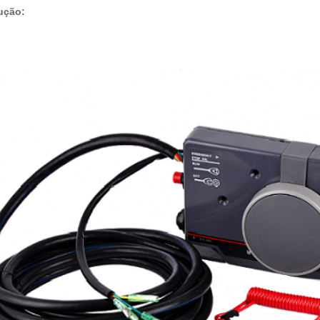
ução: