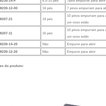
48230-14-P
6,5-10 pés
7pins empurrar para abri
8230-12-00
16 pés
7 pinos empurram para a
10 pinos empurram para a
48207-21
16 pés
um novo estilo
10 pinos empurram para a
8207-11
16 pés
um novo estilo
8230-14-20
Não
Empurre para abrir
8230-12-20
Não
Empurre para abrir
es do produto: