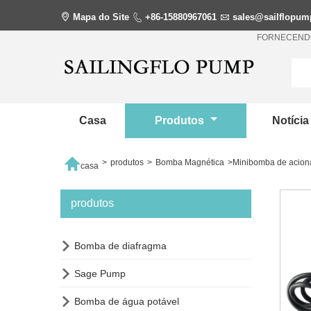

Mapa do Site

+86-15880967061

sales@sailflopu
FORNECENDO
Casa
Produtos
Notíci

>
produtos
>
Bomba Magnética
>
Minibomba de aciona
casa
produtos

Bomba de diafragma

Sage Pump

Bomba de água potável