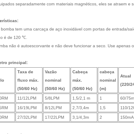
uipados separadamente com materiais magnéticos, eles se atraem e 
erísticas:
a bomba tem uma carcaça de aço inoxidável com portas de entrada/sa
ido é de 120 ℃.
omba não é autoescorvante e não deve funcionar a seco. Use apenas o c
tro principal:
Taxa de
Vazão
Cabeça
cabeça
Atual
lo
fluxo máx.
nominal
máx.
nominal
(220/2
(50/60 Hz)
(50/60 Hz)
(50/60 Hz)
(m)
0RM
11/12LPM
5/8LPM
1,5/2,1 m
1
60/75
5RM
16/19LPM
8/12LPM
2,7/3,4m
1,5
110/1
0RM
27/32LPM
17/22LPM
3,1/4,3m
2
150mA