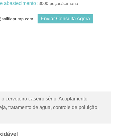
e abastecimento :
3000 peças/semana
Enviar Consulta Agora
s@sailflopump.com
o cervejeiro caseiro sério. Acoplamento
eja, tratamento de água, controle de poluição,
xidável