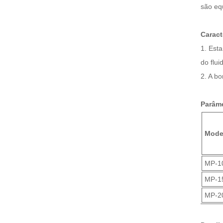
são eq
Caract
1. Est
do flu
2. A b
Parâme
Mode
MP-1
MP-1
MP-2