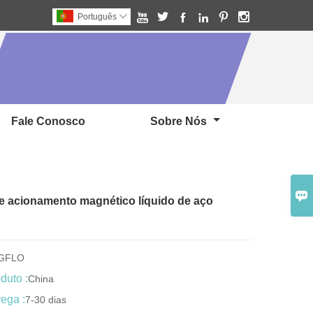






Português

Fale Conosco
Sobre Nós

 acionamento magnético líquido de aço
NGFLO
duto :
China
ega :
7-30 dias