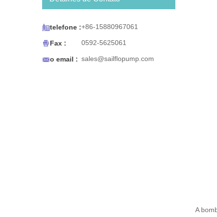
sistema de água engarrafada
BW Series foi projetado para
funcionar com máquinas de

+86-15880967061
telefone :
café / chá, dispensadores de
água e gelo para

0592-5625061
Fax :
refrigeradores, carrinhos de

sales@sailflopump.com
o email :
café expresso e pias portáteis
ou qualquer uso que requeira
água potável portátil. O
sistema de água engarrafada
BW Series também foi
projetado para sua
conveniência. A bomba desliga
automaticamente quando a
fonte de água se esgota e
reinicia quando a água é
restaurada. Seu tamanho
compacto facilita a montagem.
A bomb