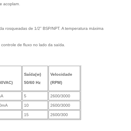
se acoplam.
ída rosqueadas de 1/2” BSP/NPT. A temperatura máxima
ontrole de fluxo no lado da saída.
Saída(w)
Velocidade
40VAC)
50/60 Hz
(RPM)
mA
5
2600/3000
20mA
10
2600/3000
15
2600/300