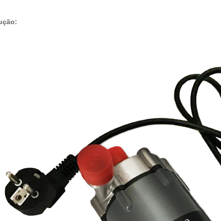
ução: