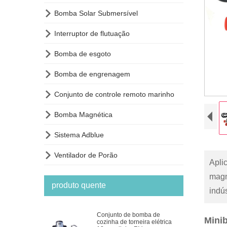

Bomba Solar Submersível

Interruptor de flutuação

Bomba de esgoto

Bomba de engrenagem

Conjunto de controle remoto marinho

Bomba Magnética

Sistema Adblue

Ventilador de Porão
Apli
magn
produto quente
indús
Conjunto de bomba de
Mini
cozinha de torneira elétrica