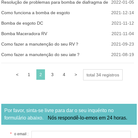
bomba
Resolução de problemas para bomba de diafragma de
2022-01-05
tipo de demanda
Como funciona a bomba de esgoto
2021-12-14
Bomba de esgoto DC
2021-11-12
Bomba Maceradora RV
2021-11-04
Como fazer a manutenção do seu RV？
2021-09-23
Como fazer a manutenção do seu iate？
2021-08-19
<
1
2
3
4
>
total 34 registros
Por favor, sinta-se livre para dar o seu inquérito no
formulário abaixo.
Nós respondê-lo-emos em 24 horas.
*
o email :