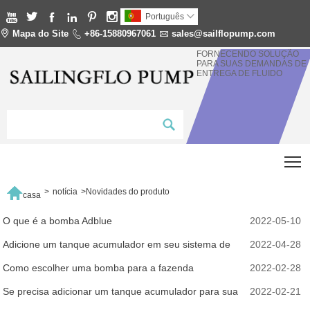






Português


Mapa do Site

+86-15880967061

sales@sailflopump.com
FORNECENDO SOLUÇÃO
PARA SUAS DEMANDAS DE
ENTREGA DE FLUIDO
T

>
notícia
>
Novidades do produto
casa
O que é a bomba Adblue
2022-05-10
Adicione um tanque acumulador em seu sistema de
2022-04-28
RV
Como escolher uma bomba para a fazenda
2022-02-28
Se precisa adicionar um tanque acumulador para sua
2022-02-21